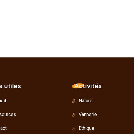
s utiles
Activités
eil
Nature
sources
Vannerie
act
Ethique