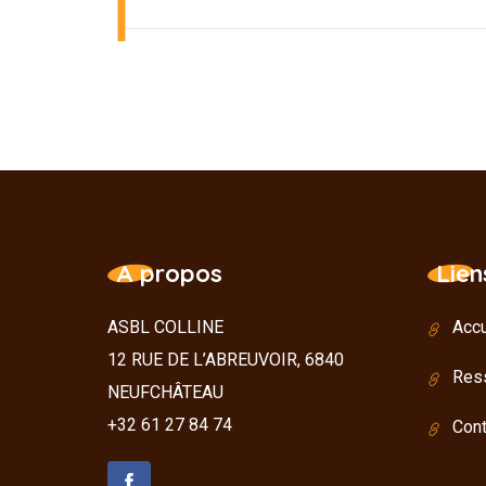
A propos
Lien
ASBL COLLINE
Accu
12 RUE DE L’ABREUVOIR, 6840
Res
NEUFCHÂTEAU
+32 61 27 84 74
Cont